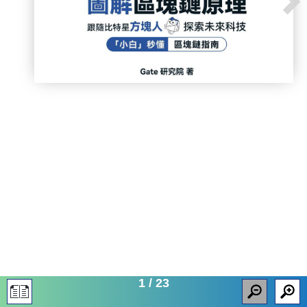
1
/
23