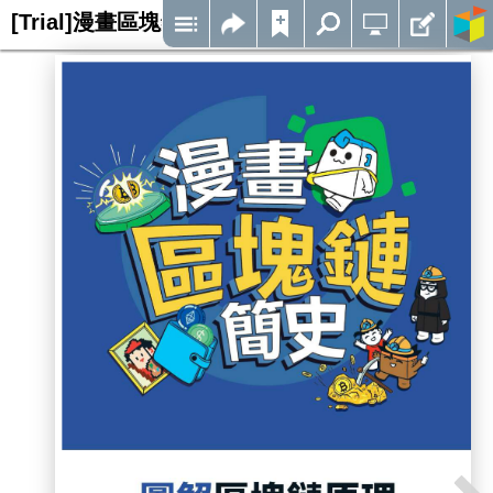
[Trial]漫畫區塊鏈簡史