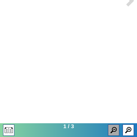
1
/
3