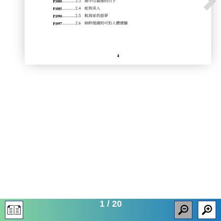
1
/
20