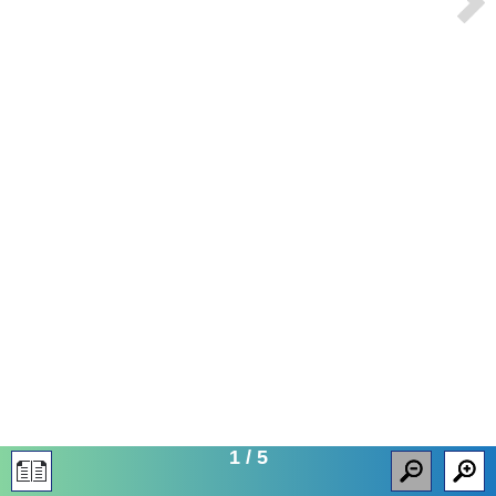
1
/
5