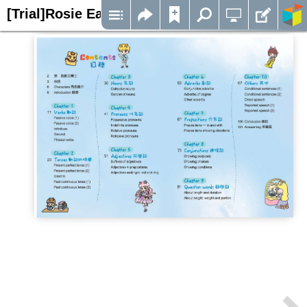
[Trial]Rosie Easy English 露思兔子——漫