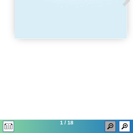
1
/
18